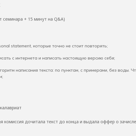
K
нут семинара + 15 минут на Q&A)
onal statement, которые точно не стоит повторять;
исать с интернета и написать настоящую версию себя;
ритм написания текста: по пунктам, с примерами, без воды. Чт
м;
акалавриат
ая комиссия дочитала текст до конца и выдала оффер о зачисл