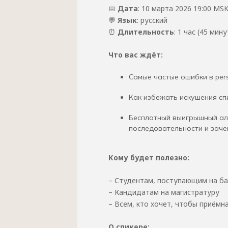
📅
Дата
: 10 марта 2026 19:00 MS
💬
Язык
: русский
⏰
Длительность
: 1 час (45 ми
Что вас ждёт:
Самые частые ошибки в pers
Как избежать искушения сп
Бесплатный выигрышный алго
последовательности и заче
Кому будет полезно:
– Студентам, поступающим на б
– Кандидатам на магистратуру
– Всем, кто хочет, чтобы приёмн
О спикере: