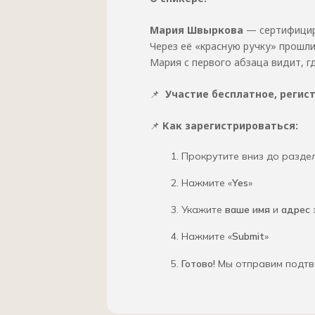
Мария Швыркова
— сертифициро
Через её «красную ручку» прошли
Мария с первого абзаца видит, г
📌
Участие бесплатное, регис
📌
Как зарегистрироваться:
Прокрутите вниз до раздел
Нажмите «
Yes
»
Укажите
ваше имя
и
адрес 
Нажмите «
Submit
»
Готово!
Мы отправим подтв