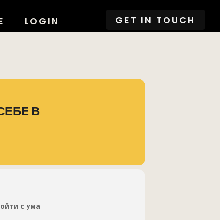
GET IN TOUCH
E
LOGIN
СЕБЕ В
сойти с ума